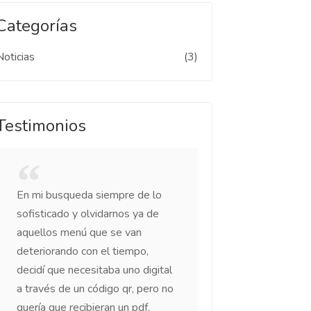
Categorías
Noticias
(3)
Testimonios
En mi busqueda siempre de lo
Fácil, seguro y con
sofisticado y olvidarnos ya de
Puedes agregar cu
aquellos menú que se van
categorías y plato
deteriorando con el tiempo,
mejor de todo es 
decidí­ que necesitaba uno digital
el código QR listo 
a través de un código qr, pero no
Danie
quería que recibieran un pdf,