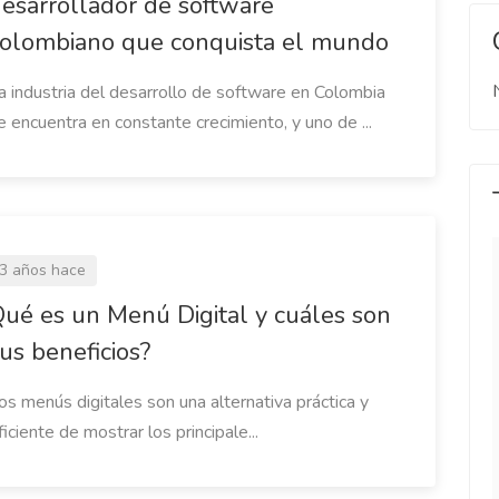
esarrollador de software
olombiano que conquista el mundo
a industria del desarrollo de software en Colombia
e encuentra en constante crecimiento, y uno de ...
3 años hace
ué es un Menú Digital y cuáles son
siempre de lo
Fácil, seguro y conveniente.
vidarnos ya de
Puedes agregar cuantas
us beneficios?
que se van
categorías y platos tengas. Lo
os menús digitales son una alternativa práctica y
n el tiempo,
mejor de todo es que te genera
ficiente de mostrar los principale...
itaba uno digital
el código QR listo para imprimir.
ódigo qr, pero no
Daniela
ieran un pdf,