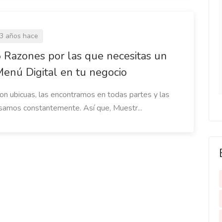
Cliente
actuaran con
pues que les
3 años hace
resuelto
 Razones por las que necesitas un
la Baron
enú Digital en tu negocio
nte
on ubicuas, las encontramos en todas partes y las
samos constantemente. Así que, Muestr...