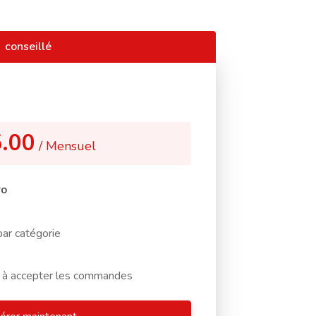
conseillé
.00
/ Mensuel
ro
par catégorie
s à accepter les commandes