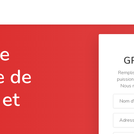
de
G
 de
Remplis
puission
Nous n
 et